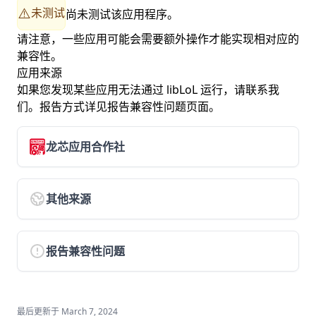
超阅版式
未测试
⚠️
尚未测试该应用程序。
Scratch编程开发 3.0
请注意，一些应用可能会需要额外操作才能实现相对应的
极域课堂互动教学系统软件（国产OS版）教师端
兼容性。
应用来源
极域课堂互动教学系统软件（国产OS版）学生端
如果您发现某些应用无法通过 libLoL 运行，请联系我
智龙集成开发环境
们。报告方式详见
报告兼容性问题
页面。
中望CAD2022
docmail
龙芯应用合作社
百度网盘
奇安信网神终端安全管理系统
其他来源
软件包安装器
龙芯应用合作社(3A5000)版
报告兼容性问题
福昕OFD版式办公套件
LoongBlock龙芯青少年编程平台
Eclipse
最后更新于
March 7, 2024