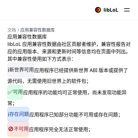
pitivi影片编辑器
libLoL
二维码生成器
龙吟翻译
文档
应用兼容性数据库
应用兼容性数据库
单位转换器
libLoL 应用兼容性数据由社区贡献者维护，兼容性报告对
向日葵
应的应用版本、来源和更新时间等信息均在页面中列出。
putty
其中兼容性使用如下方式表示：
landrop局域网投放器
新世界可用
ℹ️
应用程序已经提供新世界 ABI 版本或提供了
瑞星ESM
源代码，无需使用旧世界上的软件包；
FBreader电子阅读书
可用
✅
应用程序的功能均可正常使用，尚未发现功能异
Scratch编程开发
常；
云谐清
存在问题
ℹ️
应用程序已知部分功能不可用或存在问题；
Guee录屏机
不可用
🚫
应用程序完全无法正常使用；
金格OFD