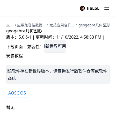
海龟编程
libLoL
pitivi影片编辑器
二维码生成器
文档
应用兼容性数据库
龙芯应用合作社
geogebra几何图形
geogebra几何图形
龙吟翻译
版本：5.0.6-1
|
更新时间：
11/10/2022, 4:58:53 PM
|
单位转换器
新世界可用
ℹ️
下载页面
|
兼容性：
向日葵
安装教程
putty
landrop局域网投放器
该软件存在新世界版本，请查询发行版软件仓库或软件
ℹ️
瑞星ESM
商店
FBreader电子阅读书
AOSC OS
Scratch编程开发
云谐清
暂无
Guee录屏机