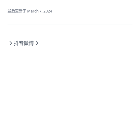
金格OFD
最后更新于
March 7, 2024
超阅版式
Scratch编程开发 3.0
极域课堂互动教学系统软件（国产OS版）教师端
抖音
微博
极域课堂互动教学系统软件（国产OS版）学生端
智龙集成开发环境
中望CAD2022
docmail
百度网盘
奇安信网神终端安全管理系统
软件包安装器
龙芯应用合作社(3A5000)版
福昕OFD版式办公套件
LoongBlock龙芯青少年编程平台