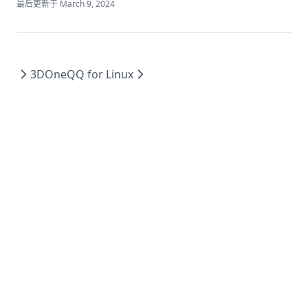
最后更新于
March 9, 2024
金格OFD
超阅版式
Scratch编程开发 3.0
3DOne
QQ for Linux
极域课堂互动教学系统软件（国产OS版）教师端
极域课堂互动教学系统软件（国产OS版）学生端
智龙集成开发环境
中望CAD2022
docmail
百度网盘
奇安信网神终端安全管理系统
软件包安装器
龙芯应用合作社(3A5000)版
福昕OFD版式办公套件
LoongBlock龙芯青少年编程平台