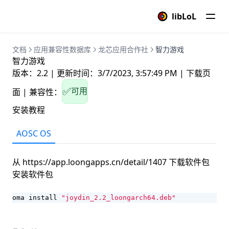
海龟编程
libLoL
pitivi影片编辑器
二维码生成器
文档
应用兼容性数据库
龙芯应用合作社
智力游戏
智力游戏
龙吟翻译
版本：2.2
|
更新时间：
3/7/2023, 3:57:49 PM
|
下载页
单位转换器
可用
✅
面
|
兼容性：
向日葵
安装教程
putty
AOSC OS
landrop局域网投放器
瑞星ESM
从
https://app.loongapps.cn/detail/1407
下载软件包
FBreader电子阅读书
安装软件包
Scratch编程开发
oma install 
"joydin_2.2_loongarch64.deb"
云谐清
Guee录屏机