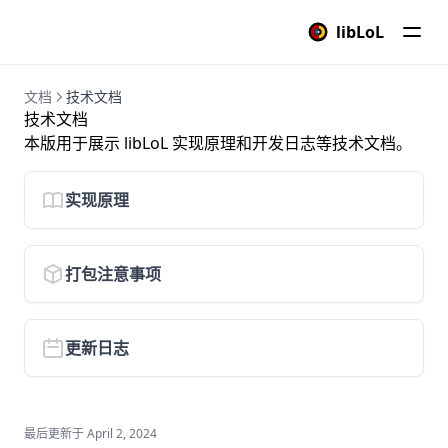
海龟编程
libLoL
pitivi影片编辑器
二维码生成器
文档
技术文档
技术文档
龙吟翻译
本版用于展示 libLoL 实现原理和开发日志等技术文档。
单位转换器
向日葵
实现原理
putty
landrop局域网投放器
打包注意事项
瑞星ESM
FBreader电子阅读书
更新日志
Scratch编程开发
云谐清
Guee录屏机
最后更新于
April 2, 2024